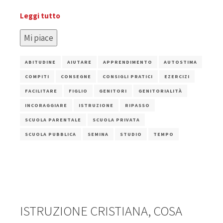
Leggi tutto
Mi piace
ABITUDINE
AIUTARE
APPRENDIMENTO
AUTOSTIMA
COMPITI
CONSEGNE
CONSIGLI PRATICI
EZERCIZI
FACILITARE
FIGLIO
GENITORI
GENITORIALITÀ
INCORAGGIARE
ISTRUZIONE
RIPASSO
SCUOLA PARENTALE
SCUOLA PRIVATA
SCUOLA PUBBLICA
SEMINA
STUDIO
TEMPO
ISTRUZIONE CRISTIANA, COSA