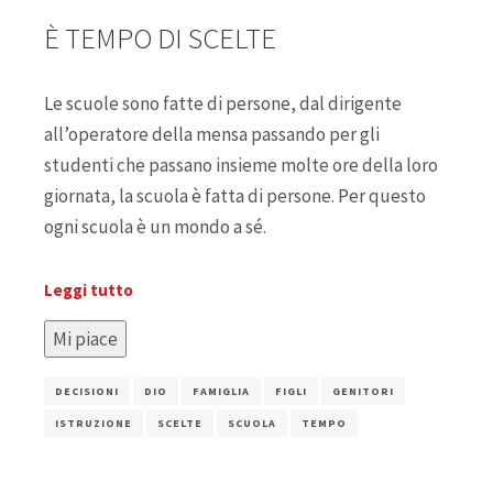
È TEMPO DI SCELTE
Le scuole sono fatte di persone, dal dirigente
all’operatore della mensa passando per gli
studenti che passano insieme molte ore della loro
giornata, la scuola è fatta di persone. Per questo
ogni scuola è un mondo a sé.
Leggi tutto
Mi piace
DECISIONI
DIO
FAMIGLIA
FIGLI
GENITORI
ISTRUZIONE
SCELTE
SCUOLA
TEMPO