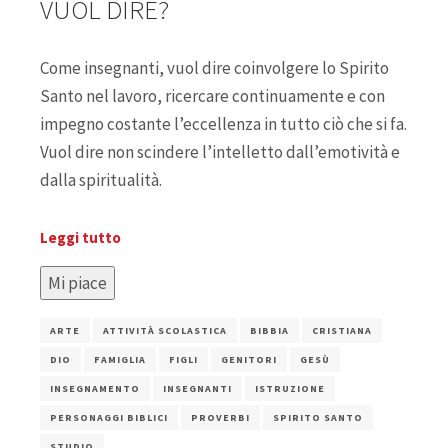
VUOL DIRE?
Come insegnanti, vuol dire coinvolgere lo Spirito
Santo nel lavoro, ricercare continuamente e con
impegno costante l’eccellenza in tutto ciò che si fa.
Vuol dire non scindere l’intelletto dall’emotività e
dalla spiritualità.
Leggi tutto
Mi piace
ARTE
ATTIVITÀ SCOLASTICA
BIBBIA
CRISTIANA
DIO
FAMIGLIA
FIGLI
GENITORI
GESÙ
INSEGNAMENTO
INSEGNANTI
ISTRUZIONE
PERSONAGGI BIBLICI
PROVERBI
SPIRITO SANTO
STUDIO