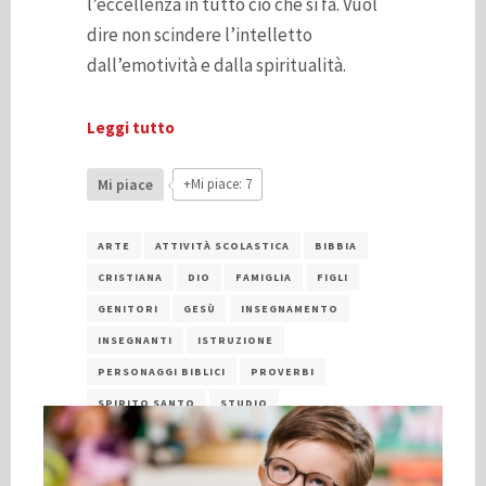
l’eccellenza in tutto ciò che si fa. Vuol
dire non scindere l’intelletto
dall’emotività e dalla spiritualità.
Leggi tutto
Mi piace
+Mi piace: 7
ARTE
ATTIVITÀ SCOLASTICA
BIBBIA
CRISTIANA
DIO
FAMIGLIA
FIGLI
GENITORI
GESÙ
INSEGNAMENTO
INSEGNANTI
ISTRUZIONE
PERSONAGGI BIBLICI
PROVERBI
SPIRITO SANTO
STUDIO