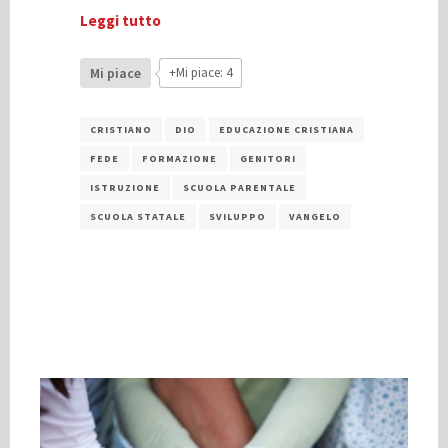
Leggi tutto
Mi piace
+Mi piace: 4
CRISTIANO
DIO
EDUCAZIONE CRISTIANA
FEDE
FORMAZIONE
GENITORI
ISTRUZIONE
SCUOLA PARENTALE
SCUOLA STATALE
SVILUPPO
VANGELO