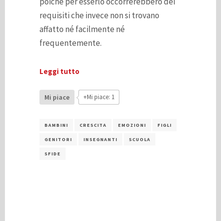
poiché per esserlo occorrerebbero dei
requisiti che invece non si trovano
affatto né facilmente né
frequentemente.
Leggi tutto
Mi piace
+Mi piace: 1
BAMBINI
CRESCITA
EMOZIONI
FIGLI
GENITORI
INSEGNANTI
SCUOLA
SFIDE