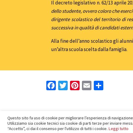
Il decreto legislativo n. 62/13 aprile 201
dello studente, ovvero coloro che eserc
dirigente scolastico del territorio di 
successiva in qualità di candidati estern
Alla fine dell’anno scolastico gli alun
un’altra scuola scelta dalla famiglia.
Facebook
Twitter
Pinterest
Email
Condivi
Questo sito fa uso di cookie per migliorare l’esperienza di navigazione d
Utilizziamo sia cookie tecnici sia cookie di parti terze per inviare me
Tutti i diritti riservati a
Istruzione Cristiana
- by
ThA Web e
“Accetto”, ci dai il consenso per l'utilizzo di tutti i cookie.
Leggi tutto