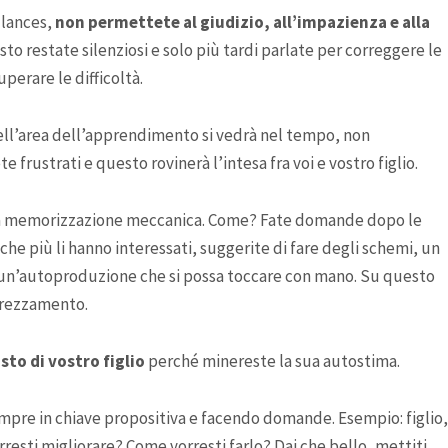
illances,
non permettete al giudizio, all’impazienza e alla
to restate silenziosi e solo più tardi parlate per correggere le
uperare le difficoltà.
nell’area dell’apprendimento si vedrà nel tempo, non
 frustrati e questo rovinerà l’intesa fra voi e vostro figlio.
la memorizzazione meccanica. Come? Fate domande dopo le
che più li hanno interessati, suggerite di fare degli schemi, un
ia un’autoproduzione che si possa toccare con mano. Su questo
prezzamento.
osto di vostro figlio
perché minereste la sua autostima.
mpre in chiave propositiva e facendo domande. Esempio: figlio,
orresti migliorare? Come vorresti farlo? Dai che bello, mettiti