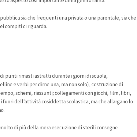
to aspetto così importante della genitorialità.
 pubblica sia che frequenti una privata o una parentale, sia che
ei compiti ci riguarda.
 di punti rimasti astratti durante i giorni di scuola,
line e verbi per dirne una, ma non solo), costruzione di
mpo, schemi, riassunti; collegamenti con giochi, film, libri,
i fuori dell’attività cosiddetta scolastica, ma che allargano lo
no.
olto di più della mera esecuzione di sterili consegne.