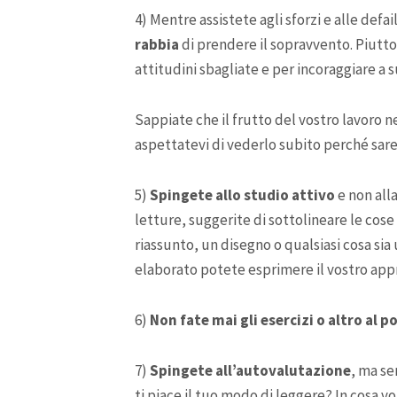
4) Mentre assistete agli sforzi e alle defa
rabbia
di prendere il sopravvento. Piuttos
attitudini sbagliate e per incoraggiare a s
Sappiate che il frutto del vostro lavoro 
aspettatevi di vederlo subito perché sarete
5)
Spingete allo studio attivo
e non al
letture, suggerite di sottolineare le cose 
riassunto, un disegno o qualsiasi cosa s
elaborato potete esprimere il vostro ap
6)
Non fate mai gli esercizi o altro al p
7)
Spingete all’autovalutazione
, ma se
ti piace il tuo modo di leggere? In cosa v