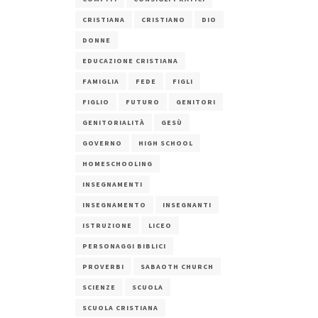
CRISTIANA
CRISTIANO
DIO
DONNE
EDUCAZIONE CRISTIANA
FAMIGLIA
FEDE
FIGLI
FIGLIO
FUTURO
GENITORI
GENITORIALITÀ
GESÙ
GOVERNO
HIGH SCHOOL
HOMESCHOOLING
INSEGNAMENTI
INSEGNAMENTO
INSEGNANTI
ISTRUZIONE
LICEO
PERSONAGGI BIBLICI
PROVERBI
SABAOTH CHURCH
SCIENZE
SCUOLA
SCUOLA CRISTIANA