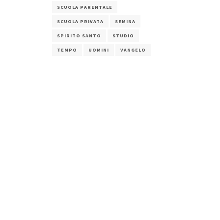
SCUOLA PARENTALE
SCUOLA PRIVATA
SEMINA
SPIRITO SANTO
STUDIO
TEMPO
UOMINI
VANGELO