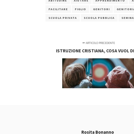
ABITUDINE
AIUTARE
APPRENDIMENTO
FACILITARE
FIGLIO
GENITORI
GENITORI
SCUOLA PRIVATA
SCUOLA PUBBLICA
SEMINA
ARTICOLO PRECEDENTE
ISTRUZIONE CRISTIANA, COSA VUOL D
Rosita Bonanno