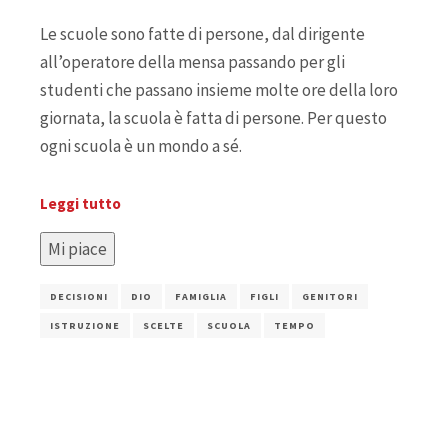
Le scuole sono fatte di persone, dal dirigente
all’operatore della mensa passando per gli
studenti che passano insieme molte ore della loro
giornata, la scuola è fatta di persone. Per questo
ogni scuola è un mondo a sé.
Leggi tutto
Mi piace
DECISIONI
DIO
FAMIGLIA
FIGLI
GENITORI
ISTRUZIONE
SCELTE
SCUOLA
TEMPO