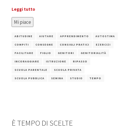
Leggi tutto
Mi piace
ABITUDINE
AIUTARE
APPRENDIMENTO
AUTOSTIMA
COMPITI
CONSEGNE
CONSIGLI PRATICI
EZERCIZI
FACILITARE
FIGLIO
GENITORI
GENITORIALITÀ
INCORAGGIARE
ISTRUZIONE
RIPASSO
SCUOLA PARENTALE
SCUOLA PRIVATA
SCUOLA PUBBLICA
SEMINA
STUDIO
TEMPO
È TEMPO DI SCELTE